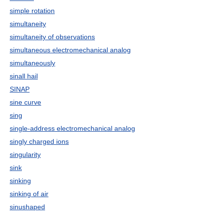
simple rotation
simultaneity
simultaneity of observations
simultaneous electromechanical analog
simultaneously
sinall hail
SINAP
sine curve
sing
single-address electromechanical analog
singly charged ions
singularity
sink
sinking
sinking of air
sinushaped