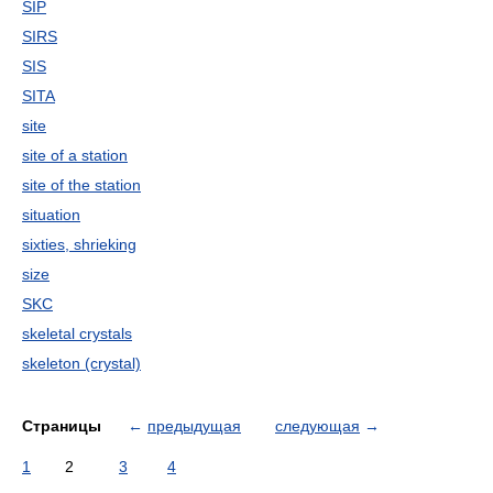
SIP
SIRS
SIS
SITA
site
site of a station
site of the station
situation
sixties, shrieking
size
SKC
skeletal crystals
skeleton (crystal)
Страницы
←
предыдущая
следующая
→
1
2
3
4